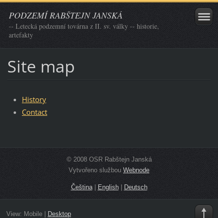
PODZEMÍ RABŠTEJN JANSKÁ
-- Letecká podzemní továrna z II. sv. války -- historie,
artefakty
Site map
History
Contact
© 2008 OSR Rabštejn Janská
Vytvořeno službou
Webnode
Čeština
|
English
|
Deutsch
View:
Mobile
|
Desktop