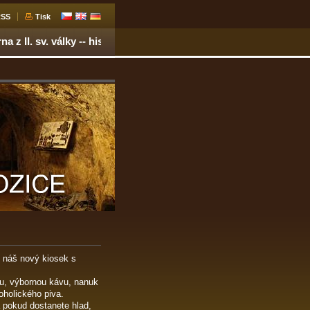
RSS
Tisk
 z II. sv. války -- historie, artefakty
 náš nový kiosek s
du, výbornou kávu, nanuk
oholického piva.
 pokud dostanete hlad,