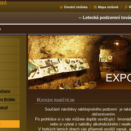
SKÁ
Úvodní stránka
Mapa stránek
-- Letecká podzemní továrna
n
aštany
K
ey Bridge
IOSEK RABŠTEJN
okolí
Součástí návštěvy rabštejnského podzemí je také
občerstvením.
Po prohlídce si u nás můžete dopřát osvěžující limoná
nebo si vybrat z nabídky alkoholickkého i nealk
n
V horkých letních dnech vás příjemně osvěží nanuk, a