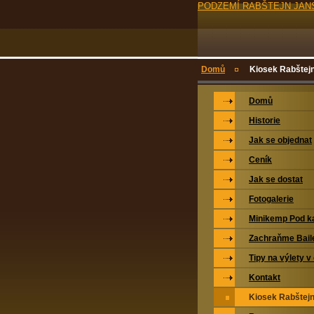
PODZEMÍ RABŠTEJN JAN
Domů
Kiosek Rabštej
Domů
Historie
Jak se objednat
Ceník
Jak se dostat
Fotogalerie
Minikemp Pod k
Zachraňme Bail
Tipy na výlety v 
Kontakt
Kiosek Rabštej