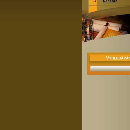
Recenze
V
YHLEDÁVÁN