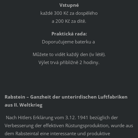
Vstupné
každé 300 Kč za dospělého
a 200 Kč za dítě.
Praktická rada:
Doporučujeme baterku a
Můžete to vidět každý den (iv létě).
Výlet trvá přibližně 2 hodiny.
Rabstein – Ganzheit der unterirdischen Luftfabriken
aus II. Weltkrieg
Nach Hitlers Erklärung vom 3.12. 1941 bezüglich der
Verbesserung der effektiven Rüstungsproduktion, wurde aus
dem Rabsteintal eine interessante und produktive