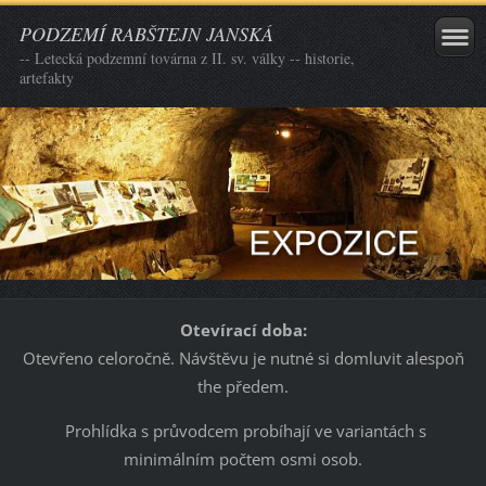
PODZEMÍ RABŠTEJN JANSKÁ
-- Letecká podzemní továrna z II. sv. války -- historie,
artefakty
Otevírací doba:
Otevřeno celoročně. Návštěvu je nutné si domluvit alespoň
the předem.
Prohlídka s průvodcem probíhají ve variantách s
minimálním počtem osmi osob.