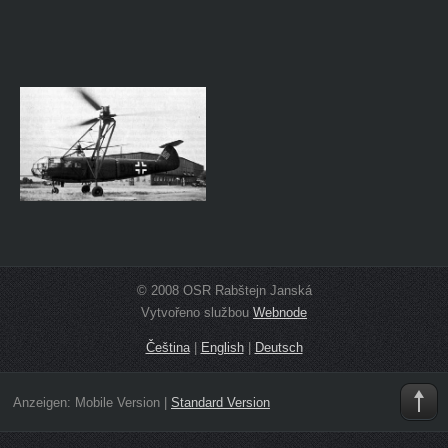
© 2008 OSR Rabštejn Janská
Vytvořeno službou
Webnode
Čeština
|
English
|
Deutsch
Anzeigen:
Mobile Version
|
Standard Version